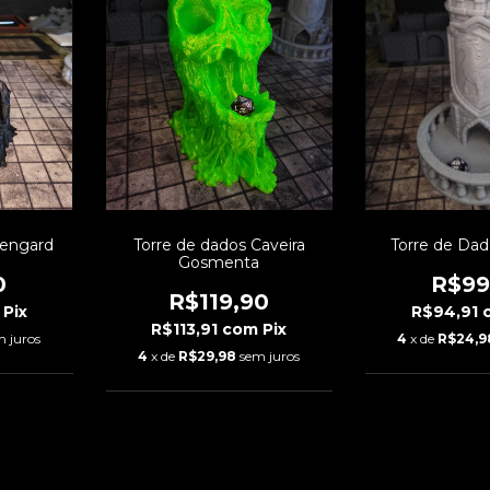
sengard
Torre de dados Caveira
Torre de Dad
Gosmenta
0
R$99
R$119,90
Pix
R$94,91
R$113,91
com
Pix
m juros
4
x de
R$24,9
4
x de
R$29,98
sem juros