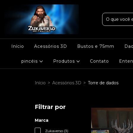
Início
Acessórios 3D
Bustos e 75mm
Da
pincéis
Produtos
Contato
Enten
Início
>
Acessórios 3D
>
Torre de dados
Filtrar por
Marca
Zukaverso (3)