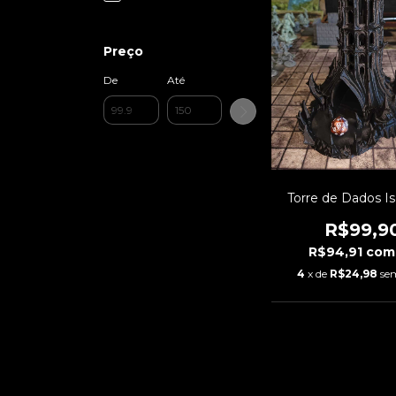
Preço
De
Até
Torre de Dados I
R$99,9
R$94,91
com
4
x de
R$24,98
se