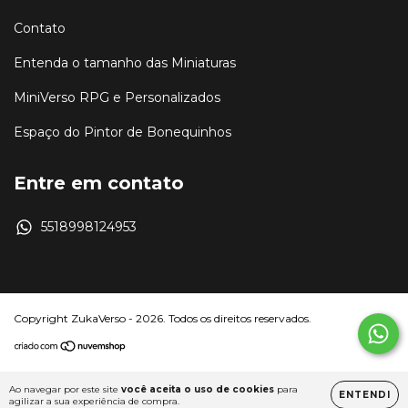
Contato
Entenda o tamanho das Miniaturas
MiniVerso RPG e Personalizados
Espaço do Pintor de Bonequinhos
Entre em contato
5518998124953
Copyright ZukaVerso - 2026. Todos os direitos reservados.
Ao navegar por este site
você aceita o uso de cookies
para
ENTENDI
agilizar a sua experiência de compra.