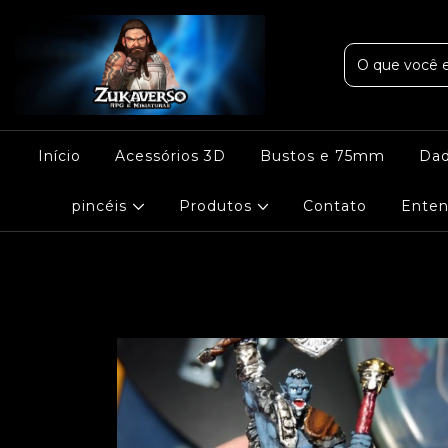
Início
Acessórios 3D
Bustos e 75mm
Da
pincéis
Produtos
Contato
Enten