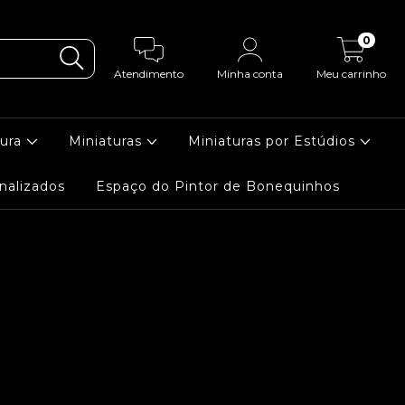
0
Atendimento
Minha conta
Meu carrinho
tura
Miniaturas
Miniaturas por Estúdios
nalizados
Espaço do Pintor de Bonequinhos