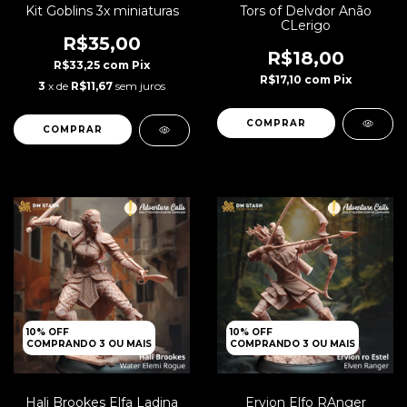
Kit Goblins 3x miniaturas
Tors of Delvdor Anão
CLerigo
R$35,00
R$18,00
R$33,25
com
Pix
R$17,10
com
Pix
3
x de
R$11,67
sem juros
10% OFF
10% OFF
COMPRANDO 3 OU MAIS
COMPRANDO 3 OU MAIS
Hali Brookes Elfa Ladina
Ervion Elfo RAnger