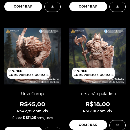
10% OFF
10% OFF
COMPRANDO 3 OU MAIS
COMPRANDO 3 OU MAIS
Urso Coruja
tors anão paladino
R$45,00
R$18,00
R$42,75
com
Pix
R$17,10
com
Pix
4
x de
R$11,25
sem juros