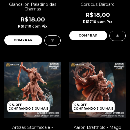
Glancalion Paladino das
Corsicus Bárbaro
Chamas
R$18,00
R$18,00
R$17,10
com
Pix
R$17,10
com
Pix
10% OFF
10% OFF
COMPRANDO 3 OU MAIS
COMPRANDO 3 OU MAIS
Artizak Stormscale -
Aaron Drafthold - Mago