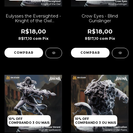
Eulysses the Eversighted -
Crow Eyes - Blind
Knight of the Owl
Gunslinger
Guerreiro
R$18,00
R$18,00
R$17,10
com
Pix
R$17,10
com
Pix
10% OFF
10% OFF
COMPRANDO 3 OU MAIS
COMPRANDO 3 OU MAIS