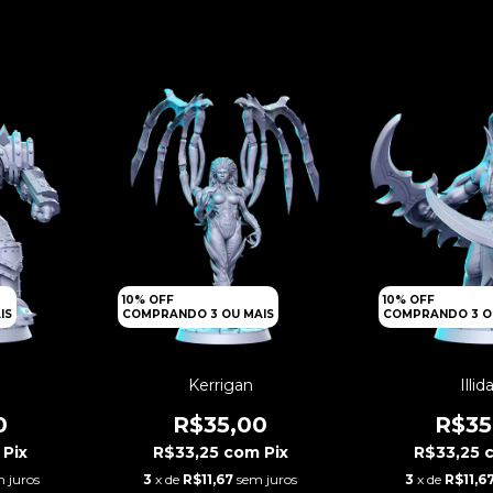
10% OFF
10% OFF
IS
COMPRANDO 3 OU MAIS
COMPRANDO 3 O
Kerrigan
Illid
0
R$35,00
R$35
Pix
R$33,25
com
Pix
R$33,25
 juros
3
x de
R$11,67
sem juros
3
x de
R$11,6