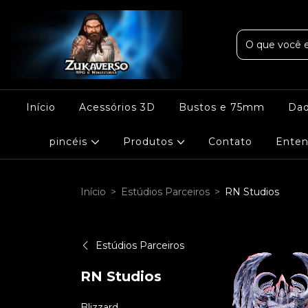
Início
Acessórios 3D
Bustos e 75mm
Da
pincéis
Produtos
Contato
Enten
Início
>
Estúdios Parceiros
>
RN Studios
Estúdios Parceiros
RN Studios
Blizzard