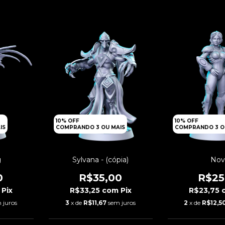
10% OFF
10% OFF
IS
COMPRANDO 3 OU MAIS
COMPRANDO 3 O
g
Sylvana - (cópia)
Nov
0
R$35,00
R$25
Pix
R$33,25
com
Pix
R$23,75
 juros
3
x de
R$11,67
sem juros
2
x de
R$12,5