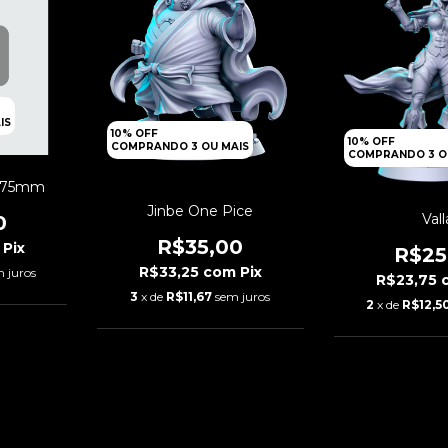
IS
10% OFF
10% OFF
COMPRANDO 3 OU MAIS
COMPRANDO 3 O
g 75mm
Jinbe One Pice
Vall
0
R$35,00
Pix
R$25
R$33,25
com
Pix
 juros
R$23,75
3
x de
R$11,67
sem juros
2
x de
R$12,5