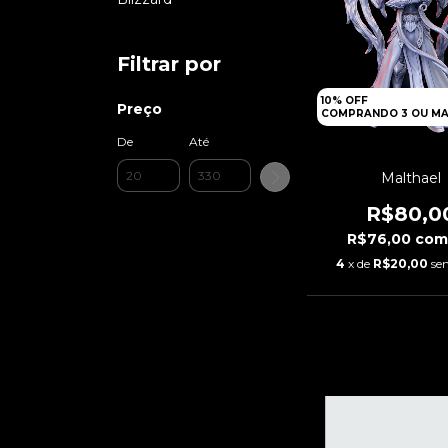
Filtrar por
10% OFF
Preço
COMPRANDO 3 OU MA
De
Até
Malthael
R$80,0
R$76,00
co
4
x de
R$20,00
se