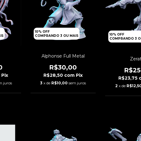
10% OFF
10% OFF
IS
COMPRANDO 3 OU MAIS
COMPRANDO 3 O
Alphonse Full Metal
Zera
0
R$30,00
R$25
m
Pix
R$28,50
com
Pix
R$23,75
m juros
3
x de
R$10,00
sem juros
2
x de
R$12,5