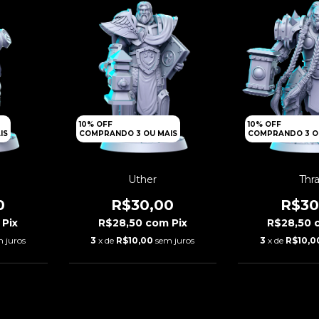
10% OFF
10% OFF
IS
COMPRANDO 3 OU MAIS
COMPRANDO 3 O
Uther
Thra
0
R$30,00
R$30
Pix
R$28,50
com
Pix
R$28,50
 juros
3
x de
R$10,00
sem juros
3
x de
R$10,0