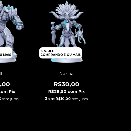
10% OFF
U MAIS
COMPRANDO 3 OU MAIS
ll
Naziba
,00
R$30,00
com
Pix
R$28,50
com
Pix
0
sem juros
3
x de
R$10,00
sem juros