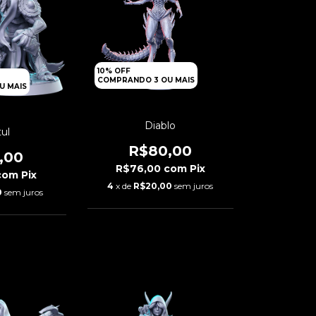
10% OFF
COMPRANDO 3 OU MAIS
U MAIS
Diablo
tul
R$80,00
,00
R$76,00
com
Pix
com
Pix
4
x de
R$20,00
sem juros
0
sem juros