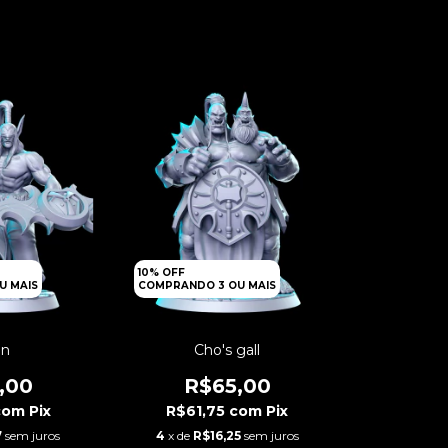
10% OFF
U MAIS
COMPRANDO 3 OU MAIS
an
Cho's gall
,00
R$65,00
com
Pix
R$61,75
com
Pix
7
sem juros
4
x de
R$16,25
sem juros