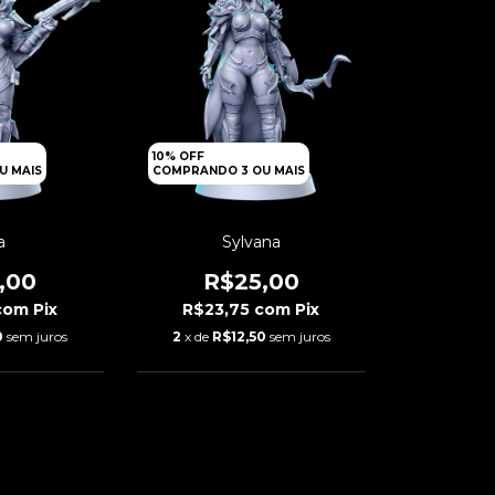
10% OFF
U MAIS
COMPRANDO 3 OU MAIS
a
Sylvana
,00
R$25,00
com
Pix
R$23,75
com
Pix
0
sem juros
2
x de
R$12,50
sem juros