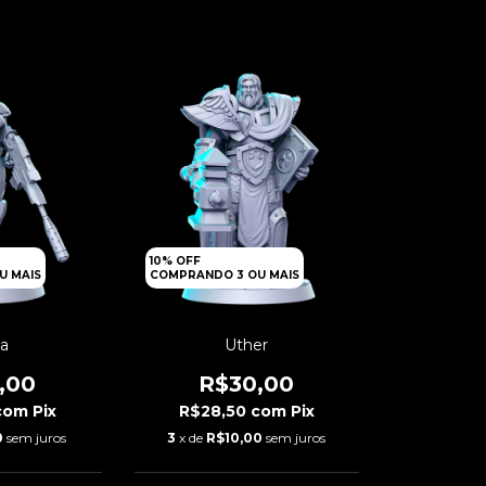
10% OFF
U MAIS
COMPRANDO 3 OU MAIS
a
Uther
,00
R$30,00
com
Pix
R$28,50
com
Pix
0
sem juros
3
x de
R$10,00
sem juros