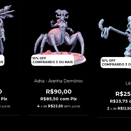
10% OFF
10% OFF
IS
COMPRANDO 3 OU MAIS
COMPRANDO 3 O
Adria - Aranha Demônio
Lili
0
R$90,00
R$25
Pix
R$85,50
com
Pix
R$23,75
 juros
4
x de
R$22,50
sem juros
2
x de
R$12,5