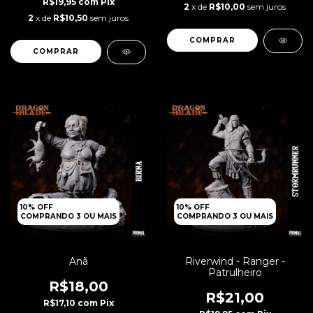
R$19,95
com
Pix
2
x de
R$10,00
sem juros
2
x de
R$10,50
sem juros
10% OFF
10% OFF
COMPRANDO 3 OU MAIS
COMPRANDO 3 OU MAIS
Anã
Riverwind - Ranger -
Patrulheiro
R$18,00
R$21,00
R$17,10
com
Pix