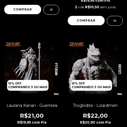
R$19,95
com
Pix
2
x de
R$10,50
sem juros
10% OFF
10% OFF
COMPRANDO 3 OU MAIS
COMPRANDO 3 OU MAIS
Laurana Kanan - Guerreira
Troglodita - Lizardmen
R$21,00
R$22,00
R$19,95
com
Pix
R$20,90
com
Pix