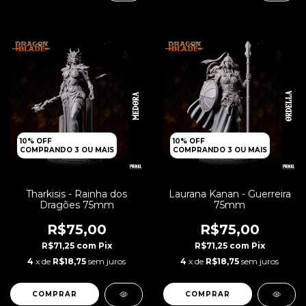
10% OFF
10% OFF
COMPRANDO 3 OU MAIS
COMPRANDO 3 OU MAIS
Tharkisis - Rainha dos
Laurana Kanan - Guerreira
Dragões 75mm
75mm
R$75,00
R$75,00
R$71,25
com
Pix
R$71,25
com
Pix
4
x de
R$18,75
sem juros
4
x de
R$18,75
sem juros