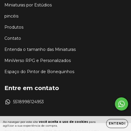
Miniaturas por Estúdios
pincéis
Produtos
Contato
Entenda o tamanho das Miniaturas
MiniVerso RPG e Personalizados
Espaço do Pintor de Bonequinhos
Entre em contato
5518998124953
Ao navegar por este site
você aceita o uso de cookies
para
ENTENDI
agilizar a sua experiência de compra.