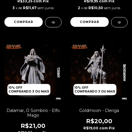
R$33,25
com
Pix
R$19,95
com
Pix
3
x de
R$11,67
sem juros
2
x de
R$10,50
sem juros
10% OFF
10% OFF
COMPRANDO 3 OU MAIS
COMPRANDO 3 OU MAIS
Dalamar, O Sombrio - Elfo
Goldmoon - Cleriga
Mago
R$20,00
R$21,00
R$19,00
com
Pix