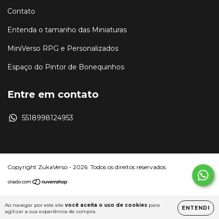
Contato
Entenda o tamanho das Miniaturas
MiniVerso RPG e Personalizados
Espaço do Pintor de Bonequinhos
Entre em contato
5518998124953
Copyright ZukaVerso - 2026. Todos os direitos reservados.
Ao navegar por este site
você aceita o uso de cookies
para
ENTENDI
agilizar a sua experiência de compra.