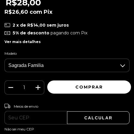
R$28,00
R$26,60
com
Pix
2
x de
R$14,00
sem juros
5% de desconto
pagando com Pix
Ver mais detalhes
Modelo
ALTERAR CEP
Entregas para o CEP:
Meios de envio
CALCULAR
Não sei meu CEP