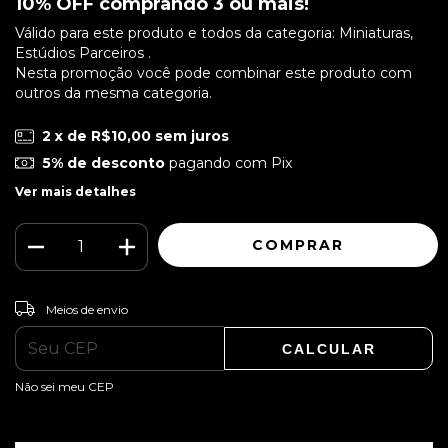
10% OFF comprando 3 ou mais!
Válido para este produto e todos da categoria: Miniaturas,
Estúdios Parceiros .
Nesta promoção você pode combinar este produto com
outros da mesma categoria.
2
x de
R$10,00
sem juros
5% de desconto
pagando com Pix
Ver mais detalhes
ALTERAR CEP
Entregas para o CEP:
Meios de envio
CALCULAR
Não sei meu CEP