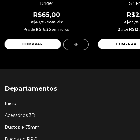
Drider
Sir F
R$65,00
R$2
R$61,75
com
Pix
R$23,7
4
x de
R$16,25
sem juros
2
x de
R$12,
Departamentos
Início
Acessórios 3D
Bustos e 75mm
Dados de RPG