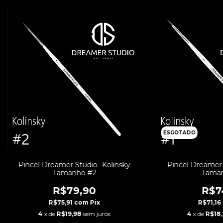
ESGOTADO
Pincel Dreamer Studio- Kolinsky
Pincel Dreamer 
Tamanho #2
Taman
R$79,90
R$7
R$75,91
com
Pix
R$71,16
4
x de
R$19,98
sem juros
4
x de
R$18