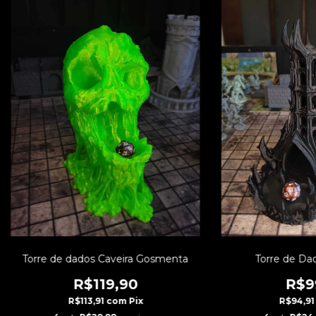
Torre de dados Caveira Gosmenta
Torre de Da
R$119,90
R$9
R$113,91
com
Pix
R$94,9