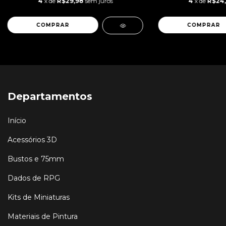
4
x de
R$29,98
sem juros
4
x de
R$24
Departamentos
Início
Acessórios 3D
Bustos e 75mm
Dados de RPG
Kits de Miniaturas
Materiais de Pintura