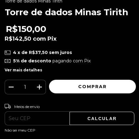
Torre de dados Minas Tirith
Torre de dados Minas Tirith
R$150,00
R$142,50
com
Pix
4
x de
R$37,50
sem juros
5% de desconto
pagando com Pix
Ver mais detalhes
ALTERAR CEP
Entregas para o CEP:
Meios de envio
CALCULAR
Não sei meu CEP